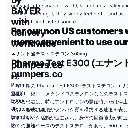
unusual in the anabolic world, sometimes reality a
BAYER
feeling; that’s right, they simply feel better and as
with
steroids from trusted source.
For our non US customers w
delivery
more convenient to use our 
worldwide
-
エナント酸テストステロン 300mg
Pharma Test E300 
pumpers.co
pumpers.co
Buy
Pharma
バイエルの Pharma Test E300 (テストステ
Test
凝固剤、経口 – メタンドロステノロンなどのテスト
E300
ている患者は、特にアンドロゲンの開始時または停止
(Testosterone
表し、合成は細胞がタンパク質を構築する速度を表し
Enanthate)
アナボリック活動が促進され、身体の回復能力が向上
by
多くの遊離ベースのテストステロンがあり、500 m