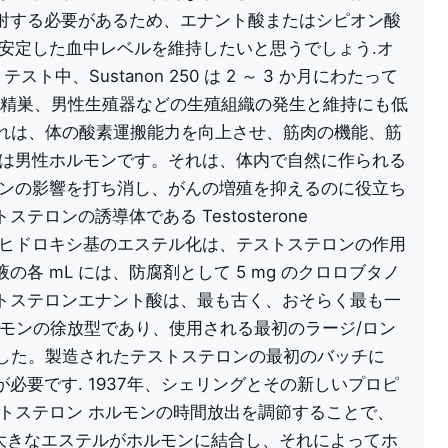
射する必要があるため、エナント酸またはシピオン酸
安定した血中レベルを維持したいと思うでしょう.オ
テスト中、Sustanon 250 は 2 ～ 3 か月にわたって
嚢、精巣、男性生殖器などの生殖組織の発生と維持にも低
れは、体の酸素運搬能力を向上させ、筋肉の機能、筋
は男性ホルモンです。それは、体内で自然に作られる
ゲンの影響を打ち消し、がんの増殖を抑えるのに役立ち
テストステロンの誘導体である Testosterone
ベータ-ヒドロキシ基のエステル化は、テストステロンの作用
 mL には、防腐剤として 5 mg のクロロブタノ
トステロンエナント酸は、最も古く、おそらく最も一
ルモンの徐放型であり、使用される最初のラージ/ロン
れました。製造されたテストステロンの最初のバッチに
要です. 1937年、シェリングとその新しいプロピ
トステロン ホルモンの時間放出を調節することで、
り大きなエステルがホルモンに結合し、それによってホ