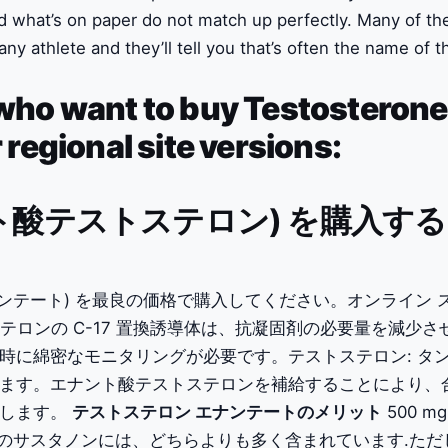
nd what’s on paper do not match up perfectly. Many of th
k any athlete and they’ll tell you that’s often the name o
ho want to buy Testosterone 
regional site versions:
(エナント酸テストステロン) を購入す
ロン エナンテート) を最良の価格で購入してください。オンライン 
ステロンの C-17 置換誘導体は、抗凝固剤の必要量を減
時に綿密なモニタリングが必要です。テストステロン: タ
ます。エナント酸テストステロンを補給することにより、
します。
テストステロン エナンテートのメリット
500 
g のサスタノンには、どちらよりも多く含まれています.た