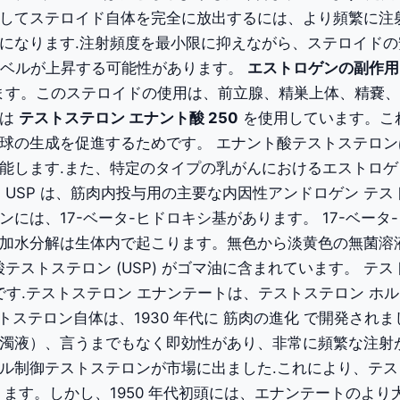
してステロイド自体を完全に放出するには、より頻繁に注
になります.注射頻度を最小限に抑えながら、ステロイドの
レベルが上昇する可能性があります。
エストロゲンの副作用
あります。このステロイドの使用は、前立腺、精巣上体、精
ーは
テストステロン エナント酸 250
を使用しています。こ
球の生成を促進するためです。
エナント酸テストステロン
能します.また、特定のタイプの乳がんにおけるエストロ
 Enanthate)、USP は、筋肉内投与用の主要な内因性アンドロゲン 
ドロゲンには、17-ベータ-ヒドロキシ基があります。 17-
水分解は生体内で起こります。無色から淡黄色の無菌溶液の各
ト酸テストステロン (USP) がゴマ油に含まれています。
テス
す.テストステロン エナンテートは、テストステロン ホ
トステロン自体は、1930 年代に 筋肉の進化 で開発さ
液）、言うまでもなく即効性があり、非常に頻繁な注射が必
ル制御テストステロンが市場に出ました.これにより、テス
ます。しかし、1950 年代初頭には、エナンテートのよ