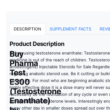
DESCRIPTION
SUPPLEMENT FACTS
REVI
Product Description
Buy
Before using testosterone enanthate: Testosterone
medicine is out of the reach of children. Testostero
Pharma
antiestrogens) Injectable Steroids for Sale Regardle
Test
regarding anabolic steroid use. Be it cutting or bu
E300
looking for. For most who are beginning anabolic st
highly effective dose it is a dose many will never su
(Testosterone
necessarily be the foundation of any cycle or even 
Enanthate)
provide stable testosterone levels. Interestingly 
by
every other day in smaller doses spread out over th