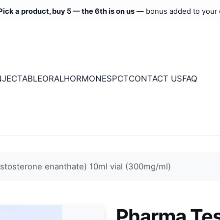
Pick a product, buy 5 — the 6th is on us
— bonus added to your 
NJECTABLE
ORAL
HORMONES
PCT
CONTACT US
FAQ
stosterone enanthate) 10ml vial (300mg/ml)
Pharma Tes