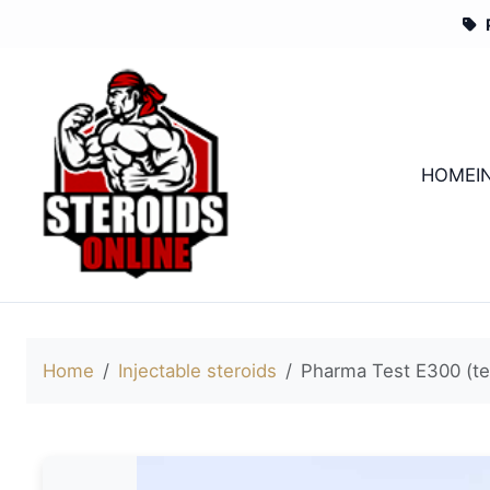
HOME
I
Home
Injectable steroids
Pharma Test E300 (te