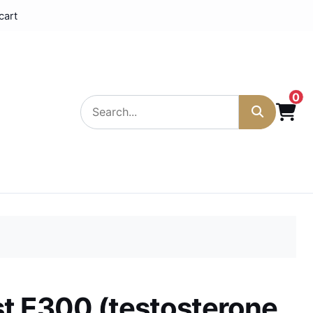
cart
0
t E300 (testosterone