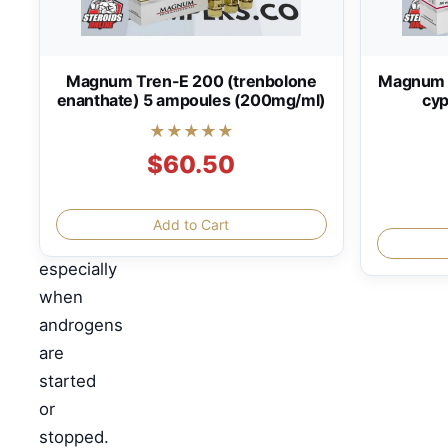
requirement.
Patients
receiving
Magnum Tren-E 200 (trenbolone
Magnum T
enanthate) 5 ampoules (200mg/ml)
cyp
oral
anticoagulant
★★★★★
therapy
$60.50
require
close
Add to Cart
monitoring
especially
when
androgens
are
started
or
stopped.