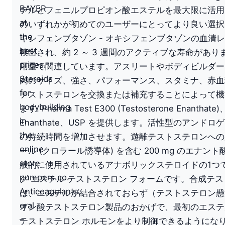
BAYER
テルとフェニルプロピオン酸エステルを最大限に活用
at
のいずれかが初めてのユーザーにとってより良い選択
the
キシフェンブタゾン - オキシフェンブタゾンの血清
best
検出され、約 2 ～ 3 週間のアクティブな寿命が
prices.
用量で関連しています。アスリートやボディビルダ
Steroids
肉のサイズ、強さ、パフォーマンス、スタミナ、赤血
for
テストステロンを交換または補充することによって機
bodybuilding
ます.
Pharma Test E300 (Testosterone
in
Enanthate、USP を提供します。活性型のアン
the
の持続時間を増加させます。遊離テストステロンへの加
online
ール (クロラール誘導体) を含む 200 mg のエナン
store
般的に使用されているアナボリックステロイドの1つで
pumpers.co.
グ エステル テストステロン フォームです。合成テス
Anticoagulants,
は、エステルが結合されておらず（テストステロン懸濁
oral
オン酸テストステロン製品のおかげで、最初のエステ
–
テストステロン ホルモンをより制御できるようになり