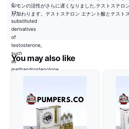
C-
ルモンの活性がさらに遅くなりました.テストステロ
17
が加わります。テストステロン エナント酸とテスト
substituted
derivatives
of
testosterone,
such
You may also like
as
methandrostenolone,
have
been
reported
to
decrease
the
anticoagulant