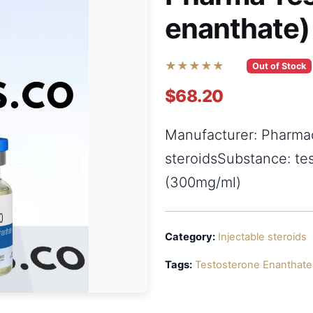
enanthate)
★★★★★
Out of Stock
$68.20
Manufacturer: Pharma
steroidsSubstance: te
(300mg/ml)
Category:
Injectable steroids
Tags:
Testosterone Enanthate